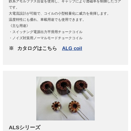
鉄系アモルファス合金を使用し、ギャップにより透磁率を制御したコア
です。
大電流設計が可能で、コイルの小型軽量化に威力を発揮します。
温度特性にも優れ、車載用途でも使用できます。
《主な用途》
・スイッチング電源出力平滑用チョークコイル
・ノイズ対策用ノーマルモードチョークコイル
※
カタログはこちら
ALG coil
ALSシリーズ